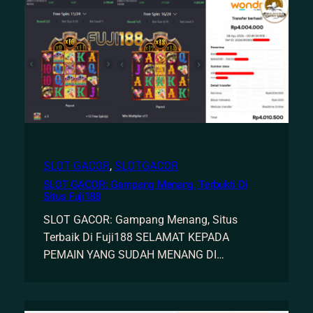
SLOT GACOR
, 
SLOTGACOR
SLOT GACOR: Gampang Menang, Terbukti Di
Situs Fuji188
SLOT GACOR: Gampang Menang, Situs
Terbaik Di Fuji188 SELAMAT KEPADA
PEMAIN YANG SUDAH MENANG DI…