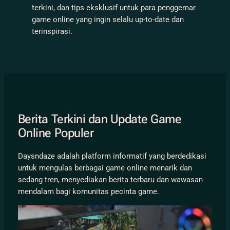
terkini, dan tips eksklusif untuk para penggemar
game online yang ingin selalu up-to-date dan
terinspirasi.
Berita Terkini dan Update Game
Online Populer
Daysndaze adalah platform informatif yang berdedikasi
untuk mengulas berbagai game online menarik dan
sedang tren, menyediakan berita terbaru dan wawasan
mendalam bagi komunitas pecinta game.