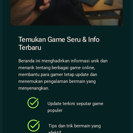
Temukan Game Seru & Info
Terbaru
Beranda ini menghadirkan informasi unik dan
menarik tentang berbagai game online,
membantu para gamer tetap update dan
menemukan pengalaman bermain yang
menyenangkan.
Update terkini seputar game
populer
Tips dan trik bermain yang
efektif