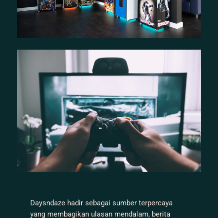
Daysndaze hadir sebagai sumber terpercaya
yang membagikan ulasan mendalam, berita